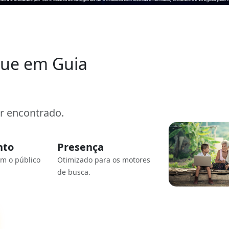
que em Guia
er encontrado.
nto
Presença
om o público
Otimizado para os motores
de busca.